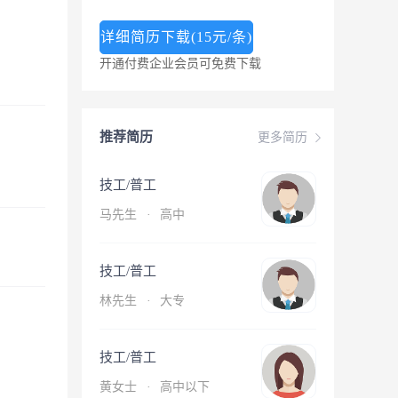
详细简历下载(15元/条)
开通付费企业会员可免费下载
推荐简历
更多简历
技工/普工
马先生
·
高中
技工/普工
林先生
·
大专
技工/普工
黄女士
·
高中以下