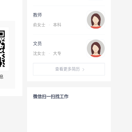
教师
俞女士
·
本科
文员
沈女士
·
大专
查看更多简历
息
微信扫一扫找工作