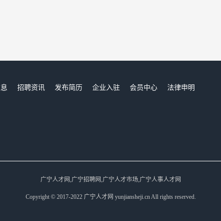
信息
招聘资讯
发布简历
企业入驻
会员中心
法律申明
们
广宁人才网,广宁招聘网,广宁人才市场,广宁人事人才网
Copyright © 2017-2022 广宁人才网 yunjiansheji.cn All rights reserved.